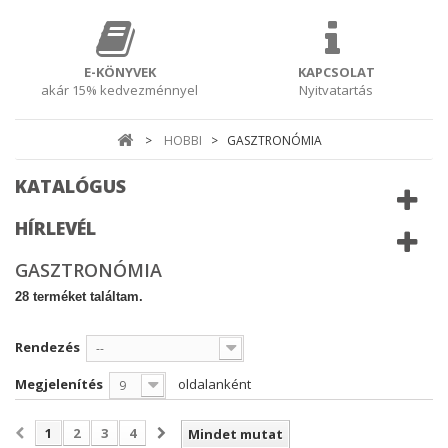
E-KÖNYVEK
KAPCSOLAT
akár 15% kedvezménnyel
Nyitvatartás
>
HOBBI
>
GASZTRONÓMIA
KATALÓGUS
HÍRLEVÉL
GASZTRONÓMIA
28 terméket találtam.
Rendezés
--
Megjelenítés
oldalanként
9
1
2
3
4
Mindet mutat