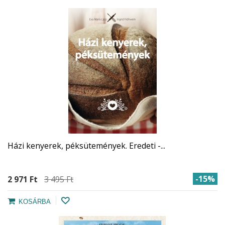
Házi kenyerek, péksütemények. Eredeti -...
-15%
2 971 Ft‎
3 495 Ft‎
KOSÁRBA