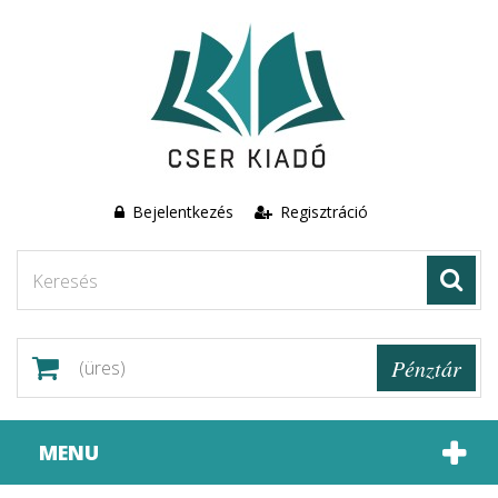
Bejelentkezés
Regisztráció
Pénztár
(üres)
MENU