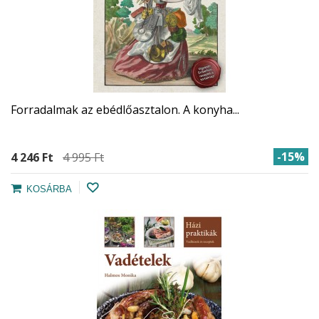
Forradalmak az ebédlőasztalon. A konyha...
-15%
4 246 Ft‎
4 995 Ft‎
KOSÁRBA