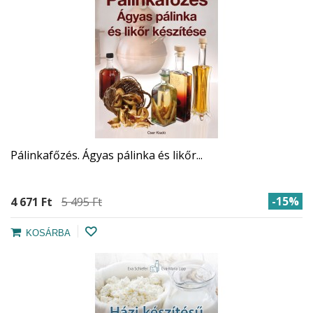
Pálinkafőzés. Ágyas pálinka és likőr...
-15%
4 671 Ft‎
5 495 Ft‎
KOSÁRBA