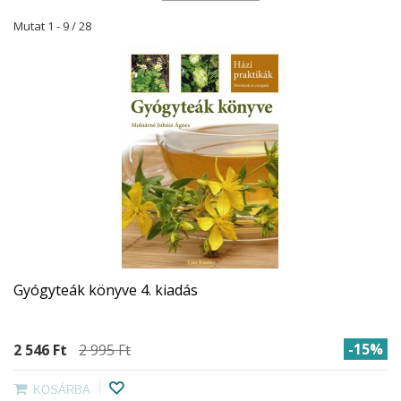
Mutat 1 - 9 / 28
Gyógyteák könyve 4. kiadás
-15%
2 546 Ft‎
2 995 Ft‎
KOSÁRBA