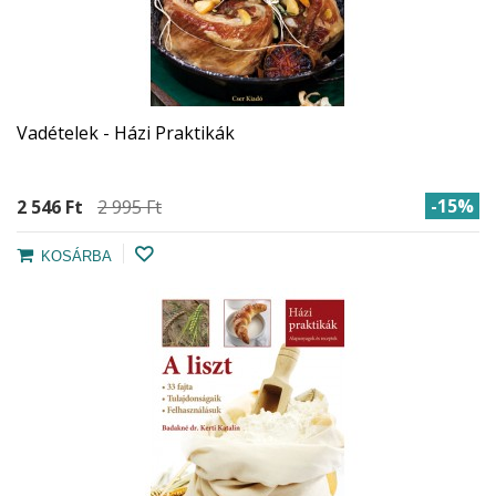
Vadételek - Házi Praktikák
-15%
2 546 Ft‎
2 995 Ft‎
KOSÁRBA