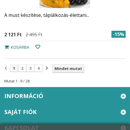
A must készítése, táplálkozás-élettani...
-15%
2 121 Ft‎
2 495 Ft‎
KOSÁRBA
1
2
3
4
Mindet mutat
Mutat 1 - 9 / 28
INFORMÁCIÓ
SAJÁT FIÓK
KAPCSOLAT