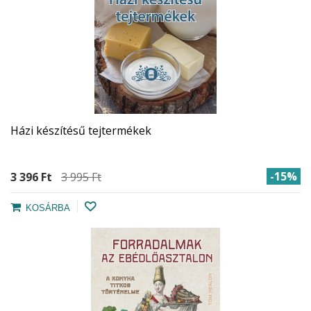
Házi készítésű tejtermékek
-15%
3 396 Ft‎
3 995 Ft‎
KOSÁRBA