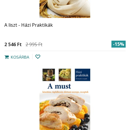
A liszt - Házi Praktikák
-15%
2 546 Ft‎
2 995 Ft‎
KOSÁRBA