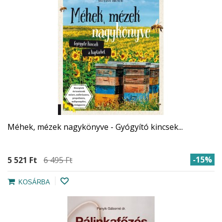
Méhek, mézek nagykönyve - Gyógyító kincsek...
-15%
5 521 Ft‎
6 495 Ft‎
KOSÁRBA