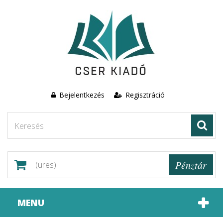
Bejelentkezés
Regisztráció
Pénztár
(üres)
MENU