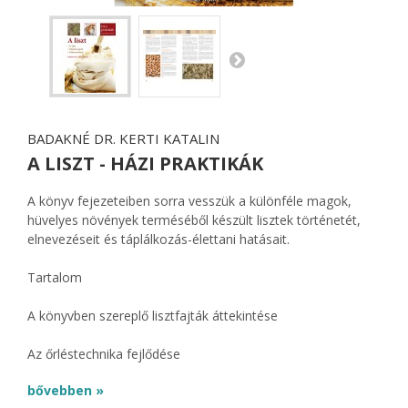
BADAKNÉ DR. KERTI KATALIN
A LISZT - HÁZI PRAKTIKÁK
A könyv fejezeteiben sorra vesszük a különféle magok,
hüvelyes növények terméséből készült lisztek történetét,
elnevezéseit és táplálkozás-élettani hatásait.
Tartalom
A könyvben szereplő lisztfajták áttekintése
Az őrléstechnika fejlődése
bővebben »
A gabonafélék lisztjeinek értékelése