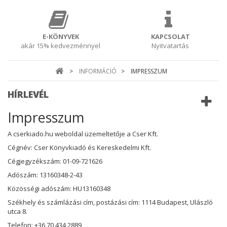
E-KÖNYVEK
KAPCSOLAT
akár 15% kedvezménnyel
Nyitvatartás
>
INFORMÁCIÓ
>
IMPRESSZUM
HÍRLEVÉL
Impresszum
A cserkiado.hu weboldal üzemeltetője a Cser Kft.
Cégnév: Cser Könyvkiadó és Kereskedelmi Kft.
Cégjegyzékszám: 01-09-721626
Adószám: 13160348-2-43
Közösségi adószám: HU13160348
Székhely és számlázási cím, postázási cím: 1114 Budapest, Ulászló
utca 8.
Telefon:
+36 70 434 2889