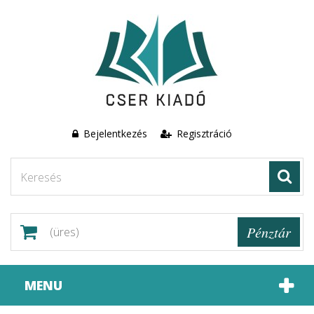
Bejelentkezés
Regisztráció
Pénztár
(üres)
MENU