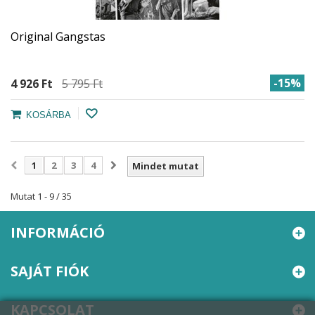
Original Gangstas
-15%
4 926 Ft‎
5 795 Ft‎
KOSÁRBA
1
2
3
4
Mindet mutat
Mutat 1 - 9 / 35
INFORMÁCIÓ
SAJÁT FIÓK
KAPCSOLAT