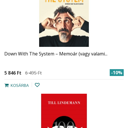
Down With The System – Memoár (vagy valami...
-10%
5 846 Ft‎
6 495 Ft‎
KOSÁRBA