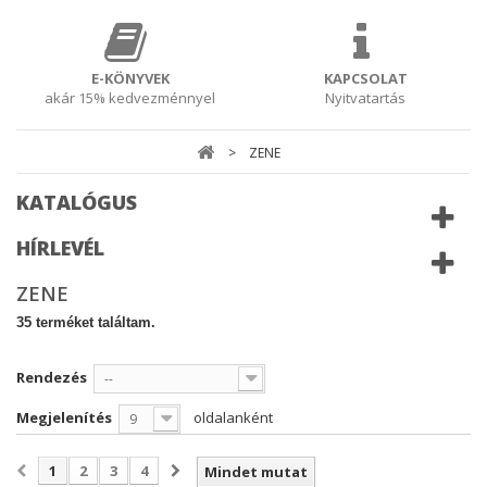
E-KÖNYVEK
KAPCSOLAT
akár 15% kedvezménnyel
Nyitvatartás
>
ZENE
KATALÓGUS
HÍRLEVÉL
ZENE
35 terméket találtam.
Rendezés
--
Megjelenítés
oldalanként
9
1
2
3
4
Mindet mutat