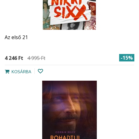
Az első 21
-15%
4 246 Ft‎
4 995 Ft‎
KOSÁRBA