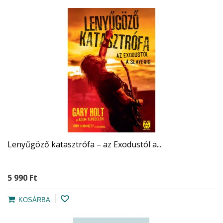
Lenyűgöző katasztrófa – az Exodustól a...
5 990 Ft‎
KOSÁRBA