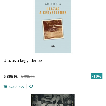
Utazás a kegyetlenbe
-10%
5 396 Ft‎
5 995 Ft‎
KOSÁRBA