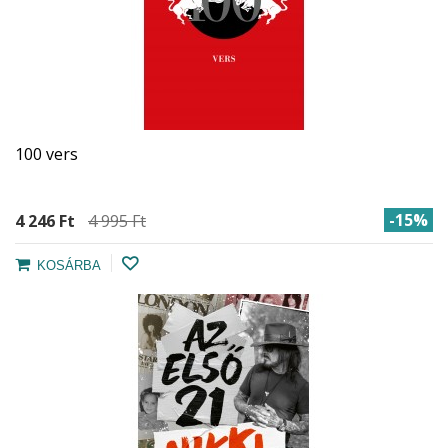
100 vers
-15%
4 246 Ft‎
4 995 Ft‎
KOSÁRBA