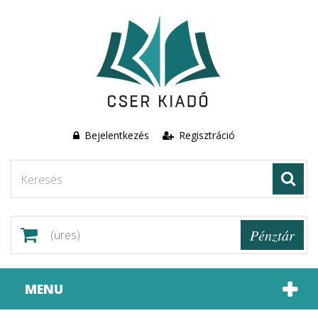
Bejelentkezés
Regisztráció
Pénztár
(üres)
MENU