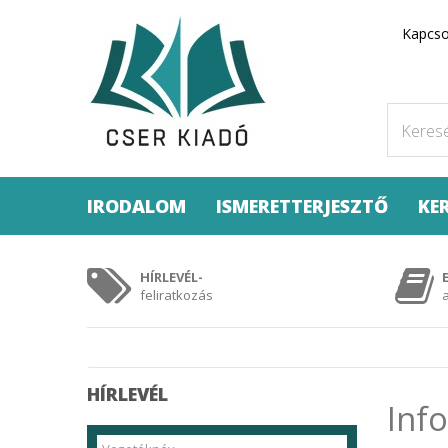
Kapcso
IRODALOM
ISMERETTERJESZTŐ
KE
HÍRLEVÉL-
feliratkozás
HÍRLEVÉL
Inf