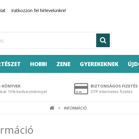
lat
Iratkozzon fel hírlevelünkre!
RTÉSZET
HOBBI
ZENE
GYEREKEKNEK
ÚJ
E-KÖNYVEK
BIZTONSÁGOS FIZETÉS
akár 15% kedvezménnyel
OTP internetes fizetés
>
INFORMÁCIÓ
ormáció