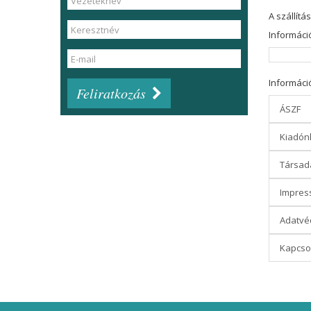
A szállítá
Információ
Információ
Feliratkozás
ÁSZF
Kiadón
Társada
Impres
Adatvéd
Kapcso