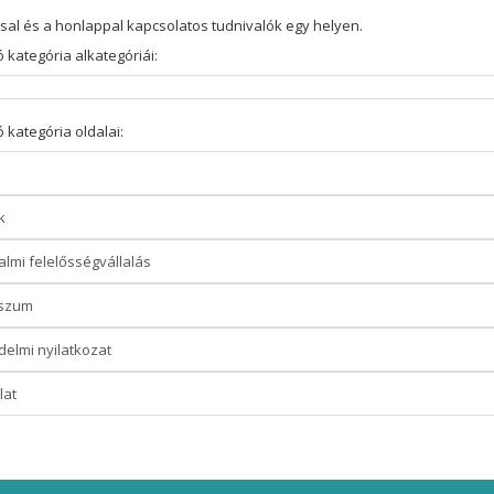
ssal és a honlappal kapcsolatos tudnivalók egy helyen.
 kategória alkategóriái:
 kategória oldalai:
k
lmi felelősségvállalás
szum
elmi nyilatkozat
lat