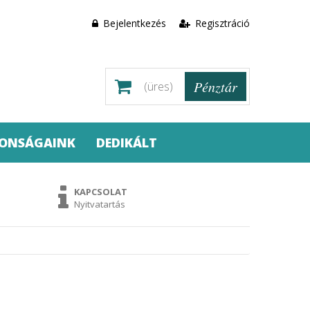
Bejelentkezés
Regisztráció
Pénztár
(üres)
DONSÁGAINK
DEDIKÁLT
KAPCSOLAT
Nyitvatartás