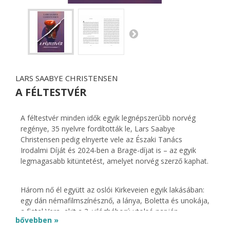
LARS SAABYE CHRISTENSEN
A FÉLTESTVÉR
A féltestvér minden idők egyik legnépszerűbb norvég
regénye, 35 nyelvre fordították le, Lars Saabye
Christensen pedig elnyerte vele az Északi Tanács
Irodalmi Díját és 2024-ben a Brage-díjat is – az egyik
legmagasabb kitüntetést, amelyet norvég szerző kaphat.
Három nő él együtt az oslói Kirkeveien egyik lakásában:
egy dán némafilmszínésznő, a lánya, Boletta és unokája,
a fiatal Vera, akit a 2. világháború utolsó napján
bővebben »
megerőszakolnak a ház szárítópadlásán. Kilenc hónappal