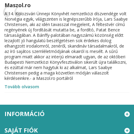
Maszol.ro
A 14. Kolozsvári Ünnepi Könyvhét nemzetközi díszvendége volt
Norvégia egyik, világszinten is legnépszerűbb írója, Lars Saabye
Christensen, aki az idén tavasszal megjelent, A féltestvér című
regényének új fordítását mutatta be, a fordító, Patat Bence
társaságában. A Bánffy-palotában nagyszámú közönség előtt
lezajlott jó hangulatú beszélgetésen sok érdekes dolog
elhangzott irodalomról, zenéről, skandináv társadalmakról, de
az író sajátos szemléletmódjának okairól is mesélt. A sűrű
program miatt akkor az interjú elmaradt ugyan, de az októberi
Budapesti Nemzetközi Könyvfesztiválon sikerült újra találkozni,
és ezúttal már nem hagytuk ki az alkalmat, Lars Saabye
Christensen pedig a maga közvetlen módján válaszolt
kérdéseinkre.- a Maszol.ro portálról
Tovább olvasom
INFORMÁCIÓ
SAJÁT FIÓK