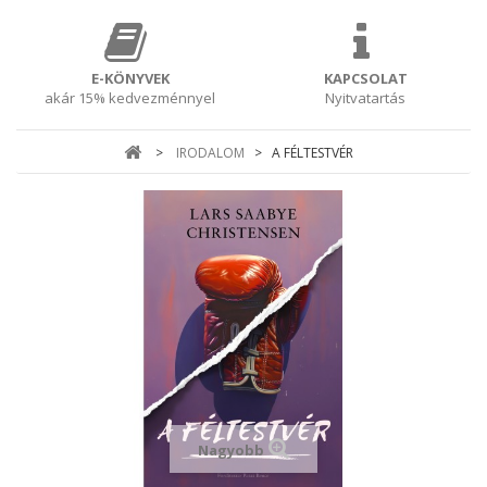
E-KÖNYVEK
KAPCSOLAT
akár 15% kedvezménnyel
Nyitvatartás
>
IRODALOM
>
A FÉLTESTVÉR
Nagyobb