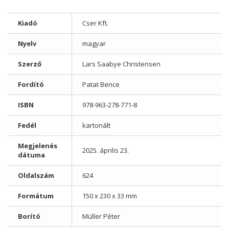
Kiadó
Cser Kft.
Nyelv
magyar
Szerző
Lars Saabye Christensen
Fordító
Patat Bence
ISBN
978-963-278-771-8
Fedél
kartonált
Megjelenés
2025. április 23.
dátuma
Oldalszám
624
Formátum
150 x 230 x 33 mm
Borító
Müller Péter