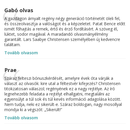
Gabó olvas
A gazdagon árnyalt regény négy generáció történetét öleli fel,
és összeolvasztja a valóságot és a képzeletet. Patat Bence előtt
ismét főhajtás a remek, értő és érző fordításért. A szöveg él,
lüktet, sodor magával. A maradandó olvasmányélmény
garantált. Lars Saabye Christensen személyében új kedvencre
találtam.
Tovább olvasom
Prae
Száraz felteszi bónuszkérdését, amelyre évek óta várják a
választ az olvasók: kire utal a féltestvér kifejezés? Christensen
titokzatosan válaszol; regényének ez a nagy rejtélye. Az író
legnehezebb feladata a rejtélyt elhallgatni, megtalálni az
egyensúlyt a túl sok és túl kevés információ adagolása között.
Nem tudja, neki ez sikerült-e. Száraz boldogan, nagy mosollyal
mondja ki a végszót: „Sikerült!”
Tovább olvasom