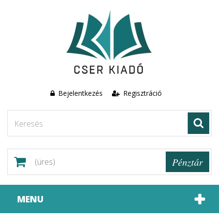
Bejelentkezés
Regisztráció
Pénztár
(üres)
MENU