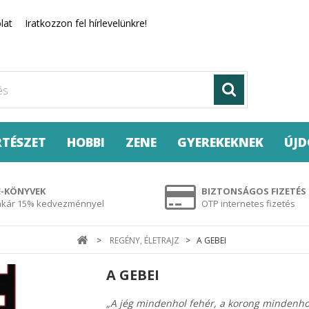
lat
Iratkozzon fel hírlevelünkre!
RTÉSZET
HOBBI
ZENE
GYEREKEKNEK
ÚJ
E-KÖNYVEK
BIZTONSÁGOS FIZETÉS
akár 15% kedvezménnyel
OTP internetes fizetés
>
REGÉNY, ÉLETRAJZ
>
A GEBEI
A GEBEI
„A jég mindenhol fehér, a korong mindenhol