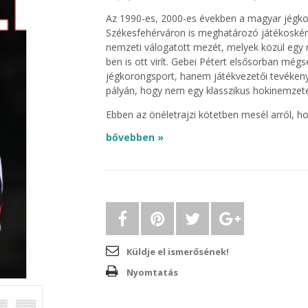
Az 1990-es, 2000-es években a magyar jégko
Székesfehérváron is meghatározó játékosként 
nemzeti válogatott mezét, melyek közül egy
ben is ott virít. Gebei Pétert elsősorban mé
jégkorongsport, hanem játékvezetői tevékenys
pályán, hogy nem egy klasszikus hokinemzetet
Ebben az önéletrajzi kötetben mesél arról, hog
KHL legnagyobb arénáiba, s hogyan vált val
bővebben »
álomszerűnek tűnő cél: bedobni a korongot 
Rajta kívül több mint harminc csapattárs, edz
jégkorong meghatározó alakja szólal meg a k
elmúlt harminc évéről is.
E-könyv
formátumban is elérhető!
Küldje el ismerősének!
Nyomtatás