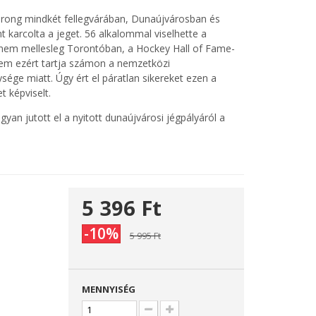
rong mindkét fellegvárában, Dunaújvárosban és
karcolta a jeget. 56 alkalommal viselhette a
 nem mellesleg Torontóban, a Hockey Hall of Fame-
gsem ezért tartja számon a nemzetközi
ége miatt. Úgy ért el páratlan sikereket ezen a
 képviselt.
yan jutott el a nyitott dunaújvárosi jégpályáról a
óra egy U8-as mérkőzés előtt megfogalmazott,
az A csoportos vb-n Kanadának.
ő, jóbarát és kolléga, a hazai és a nemzetközi
önyvben, ami már csak emiatt is szól a magyar hoki
5 396 Ft‎
-10%
5 995 Ft‎
MENNYISÉG