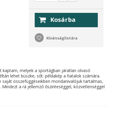
Kosárba
Kívánságlistára
t kaptam, melyek a sportágban járatlan olvasó
éltán lehet büszke, sőt: példakép a fiatalok számára.
de saját összefüggéseikben mondanivalójuk tartalmas,
. Mindezt a rá jellemző őszinteséggel, közvetlenséggel