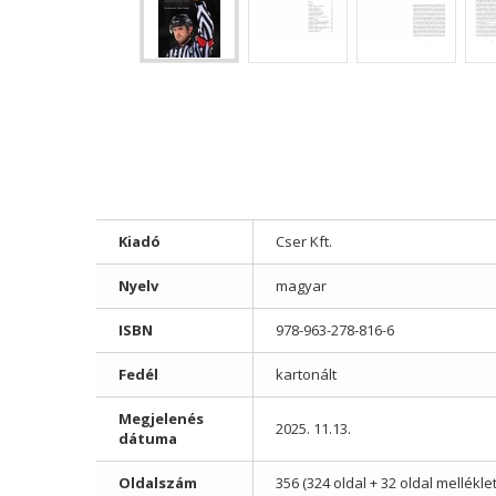
Kiadó
Cser Kft.
Nyelv
magyar
ISBN
978-963-278-816-6
Fedél
kartonált
Megjelenés
2025. 11.13.
dátuma
Oldalszám
356 (324 oldal + 32 oldal melléklet