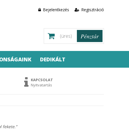
Bejelentkezés
Regisztráció
Pénztár
(üres)
DONSÁGAINK
DEDIKÁLT
KAPCSOLAT
Nyitvatartás
 fekete.”