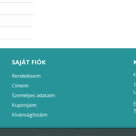
SAJÁT FIÓK
C
Rendeléseim
1
Címeim
U
Személyes adataim
E
Kuponjaim
T
Kívánságlistáim