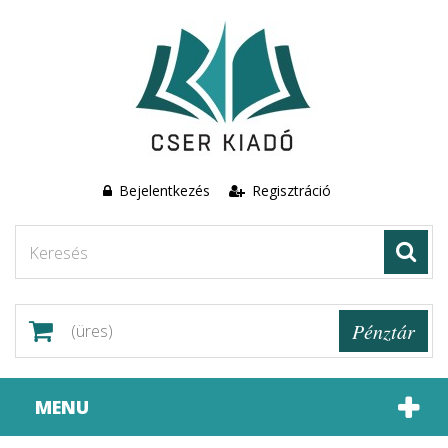
Bejelentkezés
Regisztráció
Pénztár
(üres)
MENU