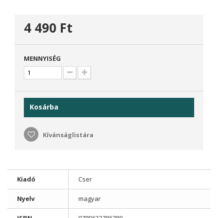
4 490 Ft‎
MENNYISÉG
Kosárba
Kívánságlistára
Kiadó
Cser
Nyelv
magyar