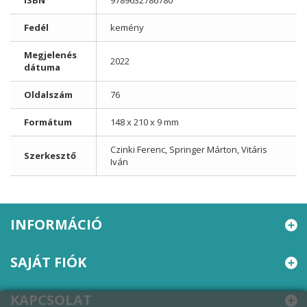
ISBN
9789632786780
Fedél
kemény
Megjelenés
2022
dátuma
Oldalszám
76
Formátum
148 x 210 x 9 mm
Czinki Ferenc, Springer Márton, Vitáris
Szerkesztő
Iván
INFORMÁCIÓ
SAJÁT FIÓK
KAPCSOLAT