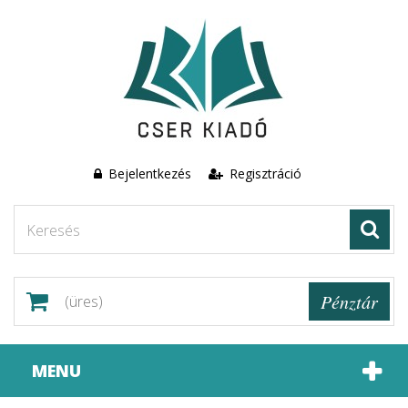
Bejelentkezés
Regisztráció
Pénztár
(üres)
MENU