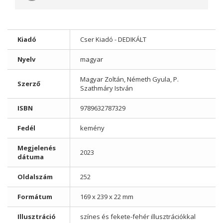
Kiadó
Cser Kiadó - DEDIKÁLT
Nyelv
magyar
Magyar Zoltán, Németh Gyula, P.
Szerző
Szathmáry István
ISBN
9789632787329
Fedél
kemény
Megjelenés
2023
dátuma
Oldalszám
252
Formátum
169 x 239 x 22 mm
Illusztráció
színes és fekete-fehér illusztrációkkal