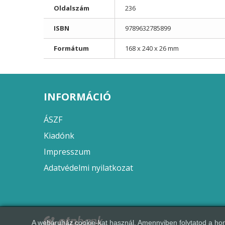
Oldalszám
236
ISBN
9789632785899
Formátum
168 x 240 x 26 mm
INFORMÁCIÓ
ÁSZF
Kiadónk
Impresszum
Adatvédelmi nyilatkozat
A webáruház cookie-kat használ. Amennyiben folytatod a hon