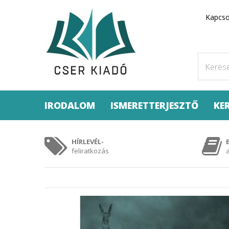
Kapcso
IRODALOM
ISMERETTERJESZTŐ
KE
HÍRLEVÉL-
feliratkozás