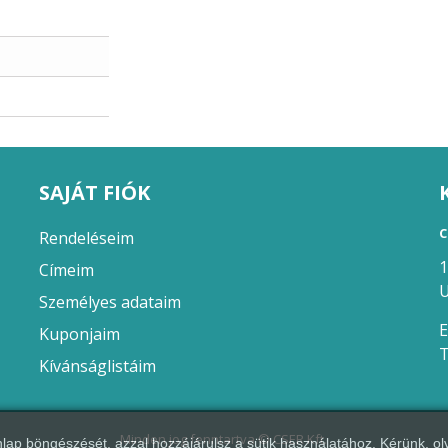
SAJÁT FIÓK
C
Rendeléseim
1
Címeim
U
Személyes adataim
E
Kuponjaim
T
Kívánságlistáim
Minden jog fenntartva © CSER Kft.
lap böngészését, azzal hozzájárulsz a sütik használatához. Kérünk, ol