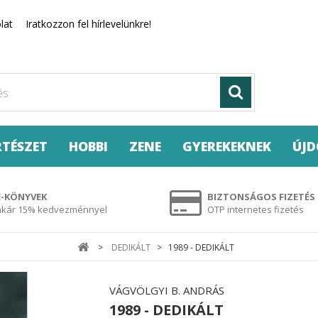
lat
Iratkozzon fel hírlevelünkre!
RTÉSZET
HOBBI
ZENE
GYEREKEKNEK
ÚJ
E-KÖNYVEK
BIZTONSÁGOS FIZETÉS
akár 15% kedvezménnyel
OTP internetes fizetés
>
DEDIKÁLT
>
1989 - DEDIKÁLT
VÁGVÖLGYI B. ANDRÁS
1989 - DEDIKÁLT