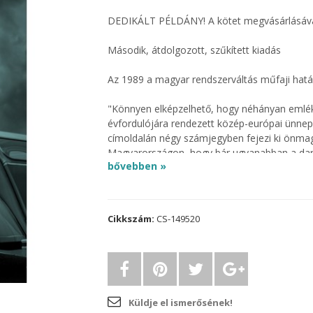
DEDIKÁLT PÉLDÁNY! A kötet megvásárlásáva
Második, átdolgozott, szűkített kiadás
Az 1989 a magyar rendszerváltás műfaji hatá
"Könnyen elképzelhető, hogy néhányan emlék
évfordulójára rendezett közép-európai ünne
címoldalán négy számjegyben fejezi ki önmag
Magyarországon, hogy bár ugyanabban a dara
bővebben »
és a nézőtér változott meg, de az ő szerepe is
1989-ben egy évnyi időre láthatóvá lett az, a
módján tette ki magát a meglepetésnek. E d
nevezett átmeneti hangsúlyeltolódást aképpe
Cikkszám:
CS-149520
Amikor látszik.
Vágvölgyi írásainak különlegessége ebben a
vissza, arra, hogy ért ahhoz, amiről beszél, 
meggyőző, hogy adatai megbízhatóak, hogy s
kedveli, egyszóval már a választott eszköz 
választott tárggyal, ami végső soron minden
Küldje el ismerősének!