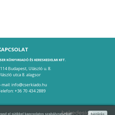
KAPCSOLAT
SER KÖNYVKIADÓ ÉS KERESKEDELMI KFT.
114 Budapest, Ulászló u. 8.
lászló utca 8. alagsor
-mail:
info@cserkiado.hu
elefon:
+36 70 434 2889
vasd el
sütikkel kapcsolatos szabályzatunkat
!
bezárás