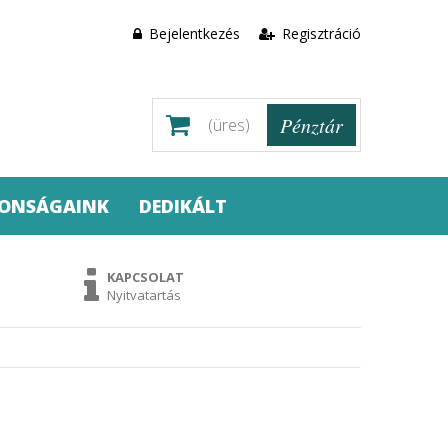
Bejelentkezés
Regisztráció
Pénztár
(üres)
DONSÁGAINK
DEDIKÁLT
KAPCSOLAT
Nyitvatartás